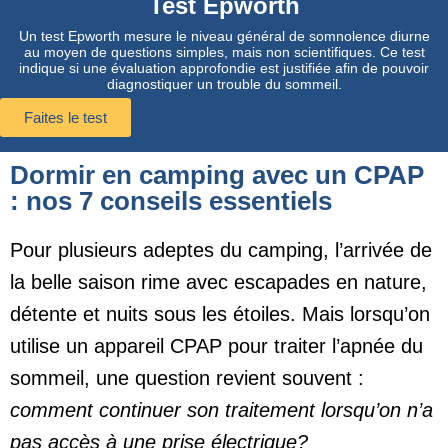
Test Epworth
Un test Epworth mesure le niveau général de somnolence diurne
au moyen de questions simples, mais non scientifiques. Ce test
indique si une évaluation approfondie est justifiée afin de pouvoir
diagnostiquer un trouble du sommeil.
Faites le test
Dormir en camping avec un CPAP
: nos 7 conseils essentiels
Pour plusieurs adeptes du camping, l’arrivée de
la belle saison rime avec escapades en nature,
détente et nuits sous les étoiles. Mais lorsqu’on
utilise un appareil CPAP pour traiter l’apnée du
sommeil, une question revient souvent :
comment continuer son traitement lorsqu’on n’a
pas accès à une prise électrique?