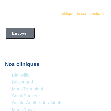
informations marketing de la Clinique de Santé
Respiratoire des Sommets. Je comprends et accepte
également les termes de votre
politique de confidentialité
Envoyer
Nos cliniques
Blainville
Boisbriand
Mont-Tremblant
Saint-Sauveur
Sainte-Agathe-des-Monts
Mont-Royal