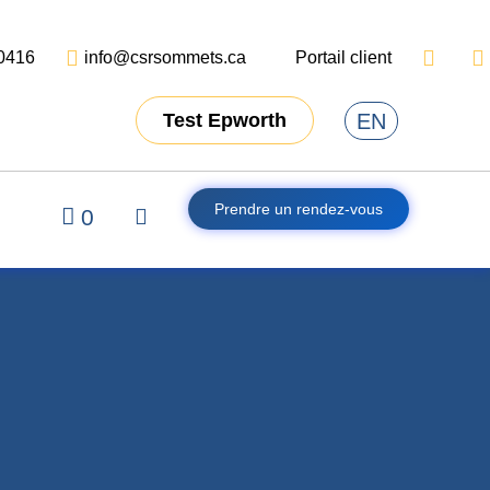
0416
info@csrsommets.ca
Portail client
EN
Test Epworth
Prendre un rendez-vous
0