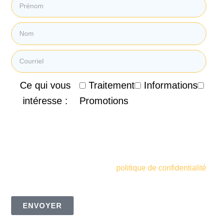
Ce qui vous
Traitement
Informations
intéresse :
Promotions
En soumettant mon courriel, je consens à recevoir des
courriels promotionnels, des infolettres et d'autres
informations marketing de la Clinique de Santé
Respiratoire des Sommets. Je comprends et accepte
également les termes de votre
politique de confidentialité
ENVOYER