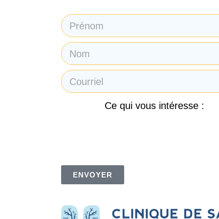
Ce qui vous intéresse :
En soumettant mon courriel, je consens à recev
Respiratoire des Sommets. Je comprends et a
ENVOYER