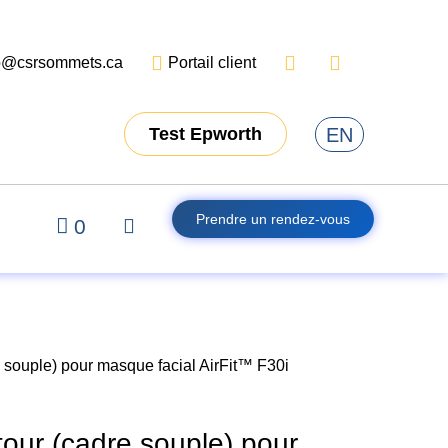
o@csrsommets.ca
Portail client
EN
Test Epworth
Prendre un rendez-vous
0
souple) pour masque facial AirFit™ F30i
ur (cadre souple) pour