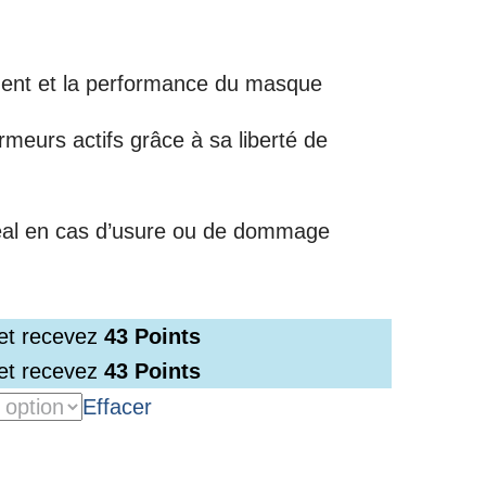
ment et la performance du masque
meurs actifs grâce à sa liberté de
al en cas d’usure ou de dommage
 et recevez
43
Points
 et recevez
43
Points
Effacer