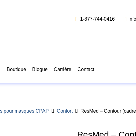
1-877-744-0416
inf
l
Boutique
Blogue
Carrière
Contact
es pour masques CPAP
Confort
ResMed – Contour (cadre 
ResMed – Conto