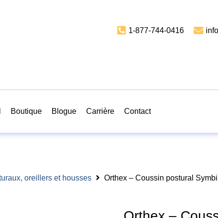
1-877-744-0416
inf
l
Boutique
Blogue
Carrière
Contact
uraux, oreillers et housses
Orthex – Coussin postural Symbi
Orthex – Couss