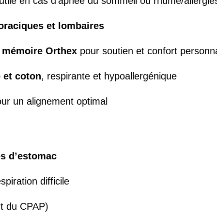
 utile en cas d’apnée du sommeil ou rhume/allergie
horaciques et lombaires
 mémoire Orthex
pour soutien et confort personn
 et coton
, respirante et hypoallergénique
our un alignement optimal
es d’estomac
piration difficile
t du CPAP)