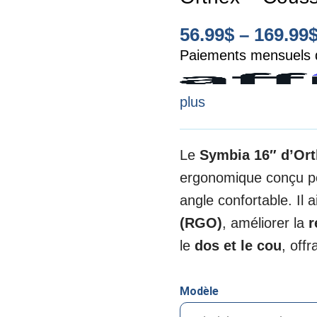
56.99
$
–
169.99
Paiements mensuels d
plus
Le
Symbia 16″ d’Or
ergonomique conçu po
angle confortable. Il 
(RGO)
, améliorer la
r
le
dos et le cou
, off
Modèle