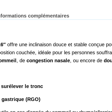
nformations complémentaires
16″
offre une inclinaison douce et stable conçue pou
position couchée, idéale pour les personnes souffr
sommeil
, de
congestion nasale
, ou encore de
dou
r
surélever le tronc
x gastrique (RGO)