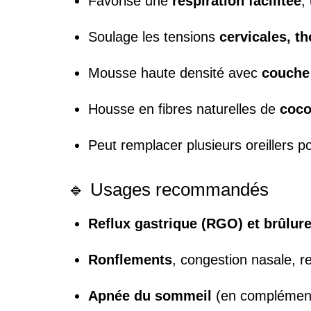
Favorise une
respiration facilitée
,
Soulage les tensions
cervicales, t
Mousse haute densité avec
couche
Housse en fibres naturelles de
coco
Peut remplacer plusieurs oreillers p
🔹 Usages recommandés
Reflux gastrique (RGO) et brûlur
Ronflements
, congestion nasale, res
Apnée du sommeil
(en complémen