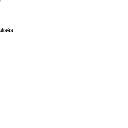
s
alisés