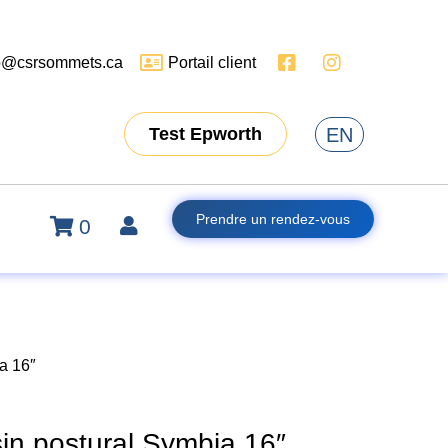
o@csrsommets.ca
Portail client
EN
Test Epworth
Prendre un rendez-vous
0
a 16″
in postural Symbia 16″