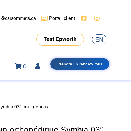
o@csrsommets.ca
Portail client
EN
Test Epworth
Prendre un rendez-vous
0
Symbia 03″ pour genoux
in orthopédique Symbia 03″