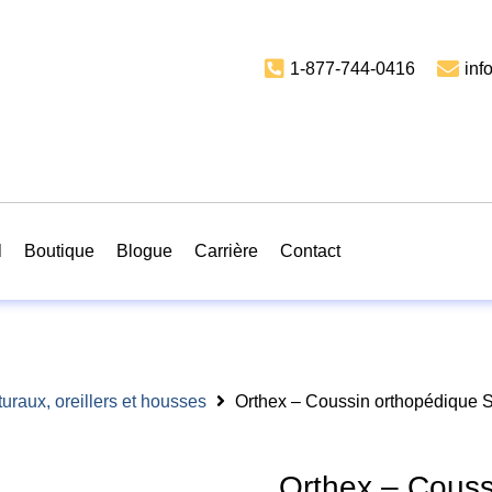
1-877-744-0416
inf
l
Boutique
Blogue
Carrière
Contact
uraux, oreillers et housses
Orthex – Coussin orthopédique 
Orthex – Couss