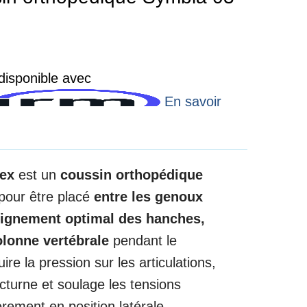
isponible avec
En savoir
hex
est un
coussin orthopédique
pour être placé
entre les genoux
lignement optimal des hanches,
olonne vertébrale
pendant le
ire la pression sur les articulations,
cturne et soulage les tensions
èrement en position latérale.