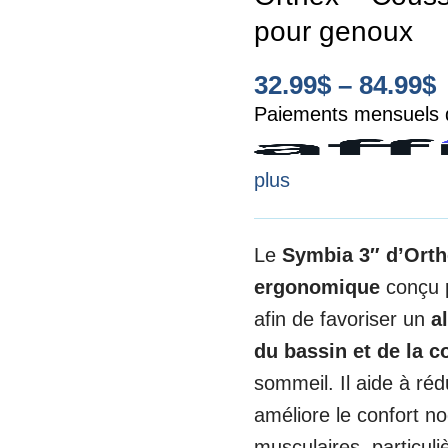
pour genoux
32.99
$
–
84.99
$
Paiements mensuels d
plus
Le
Symbia 3″ d’Ort
ergonomique
conçu 
afin de favoriser un
a
du bassin et de la c
sommeil. Il aide à rédu
améliore le confort no
musculaires, particuli