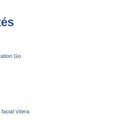
tés
tation Go
facial Vitera