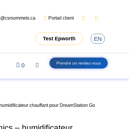
o@csrsommets.ca
Portail client
EN
Test Epworth
Prendre un rendez-vous
0
 humidificateur chauffant pour DreamStation Go
nics – humidificateur