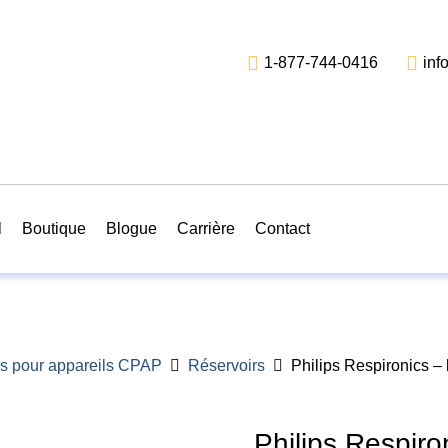
1-877-744-0416
inf
l
Boutique
Blogue
Carrière
Contact
s pour appareils CPAP
Réservoirs
Philips Respironics –
Philips Respiro