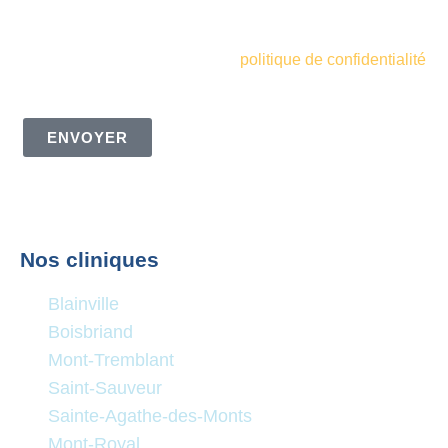
informations marketing de la Clinique de Santé
Respiratoire des Sommets. Je comprends et accepte
également les termes de votre
politique de confidentialité
ENVOYER
Nos cliniques
Blainville
Boisbriand
Mont-Tremblant
Saint-Sauveur
Sainte-Agathe-des-Monts
Mont-Royal