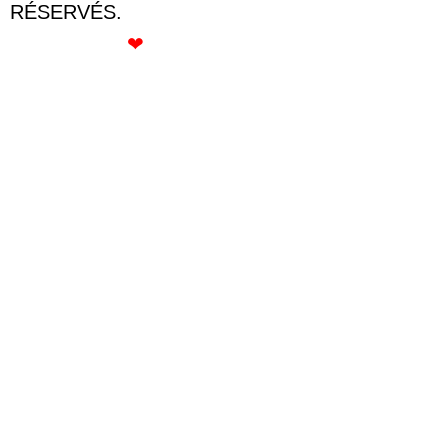
RÉSERVÉS.
CRÉÉ AVEC
❤
PAR ROSE GOMMETTE