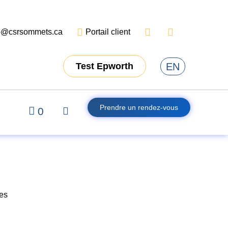
o@csrsommets.ca
Portail client
EN
Test Epworth
Prendre un rendez-vous
0
es