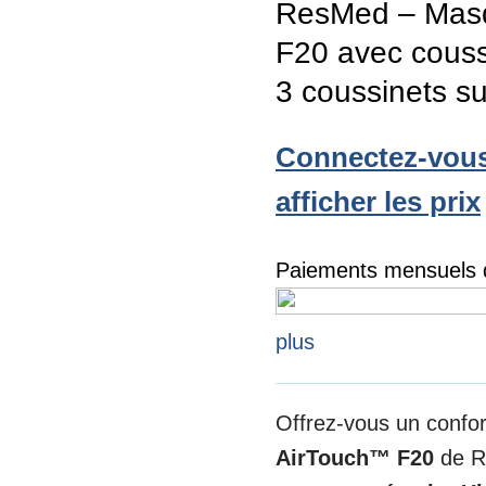
ResMed – Masq
F20 avec cous
3 coussinets s
Connectez-vous
afficher les prix
Paiements mensuels d
plus
Offrez-vous un confor
AirTouch™ F20
de R