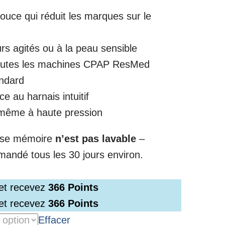
ce qui réduit les marques sur le
s agités ou à la peau sensible
outes les machines CPAP ResMed
andard
e au harnais intuitif
 même à haute pression
se mémoire
n’est pas lavable
–
ndé tous les 30 jours environ.
 et recevez
366
Points
 et recevez
366
Points
Effacer