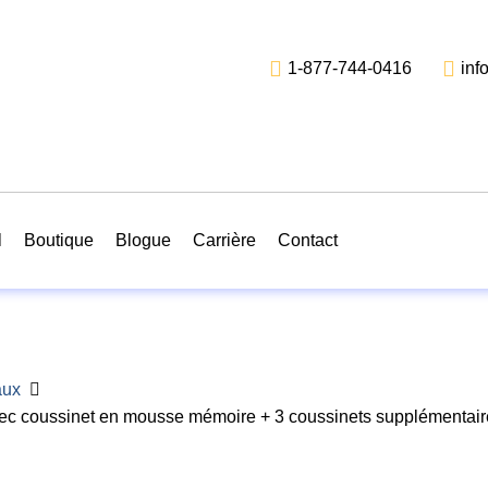
1-877-744-0416
inf
l
Boutique
Blogue
Carrière
Contact
aux
 coussinet en mousse mémoire + 3 coussinets supplémentair