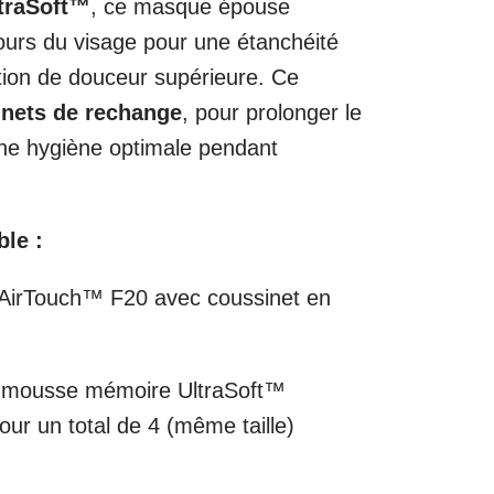
traSoft™
, ce masque épouse
ours du visage pour une étanchéité
tion de douceur supérieure. Ce
inets de rechange
, pour prolonger le
une hygiène optimale pendant
ble :
 AirTouch™ F20 avec coussinet en
n mousse mémoire UltraSoft™
ur un total de 4 (même taille)