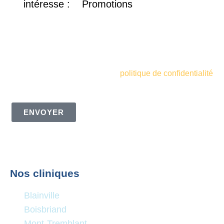
intéresse :
Promotions
En soumettant mon courriel, je consens à recevoir des
courriels promotionnels, des infolettres et d'autres
informations marketing de la Clinique de Santé
Respiratoire des Sommets. Je comprends et accepte
également les termes de votre
politique de confidentialité
ENVOYER
Nos cliniques
Blainville
Boisbriand
Mont-Tremblant