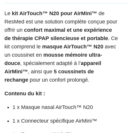
Le
kit AirTouch™ N20 pour AirMini™
de
ResMed est une solution complète conçue pour
offrir un
confort maximal et une expérience
de thérapie CPAP silencieuse et portable
. Ce
kit comprend le
masque AirTouch™ N20
avec
un coussinet en
mousse mémoire ultra-
douce
, spécialement adapté à l’
appareil
AirMini™
, ainsi que
5 coussinets de
rechange
pour un confort prolongé.
Contenu du kit :
1 x Masque nasal AirTouch™ N20
1 x Connecteur spécifique AirMini™