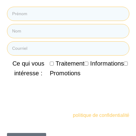
Ce qui vous
Traitement
Informations
intéresse :
Promotions
En soumettant mon courriel, je consens à recevoir des
courriels promotionnels, des infolettres et d'autres
informations marketing de la Clinique de Santé
Respiratoire des Sommets. Je comprends et accepte
également les termes de votre
politique de confidentialité