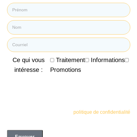
Ce qui vous
Traitement
Informations
intéresse :
Promotions
En soumettant mon courriel, je consens à recevoir des
courriels promotionnels, des infolettres et d'autres
informations marketing de la Clinique de Santé
Respiratoire des Sommets. Je comprends et accepte
également les termes de votre
politique de confidentialité
Envoyer